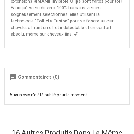
extensions
KIMANII Invisible Clips
sont faites pour toi !
Fabriquées en cheveux 100% humains vierges
soigneusement sélectionnés, elles utilisent la
technologie
"Follicle Fusion"
pour se fondre au cuir
chevelu, offrant un effet indétectable et un confort
absolu, même sur cheveux fins. 💕
chat
Commentaires (0)
Aucun avis n'a été publié pour le moment.
16 Autres Produits Dans La Même