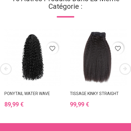
Catégorie :
favorite_border
favorite_border
PONYTAIL WATER WAVE
TISSAGE KINKY STRAIGHT
Prix
Prix
89,99 €
99,99 €